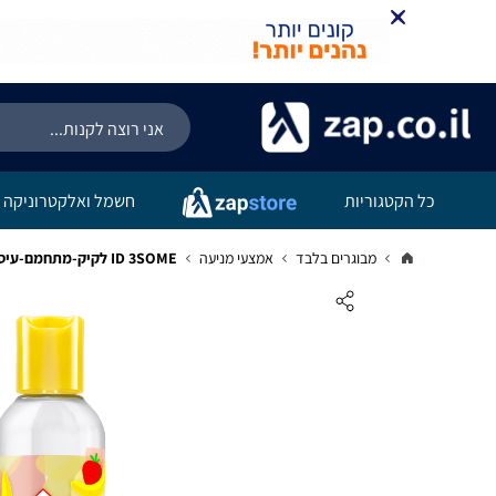
כל הקטגוריות
חשמל ואלקטרוניקה
מבוגרים בלבד
אמצעי מניעה
ID 3SOME לקיק-מתחמם-עיסוי /תות בננה