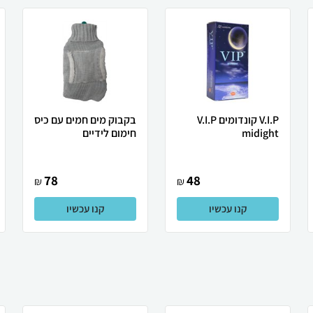
V.I.P קונדומים V.I.P
בקבוק מים חמים עם כיס
midight
חימום לידיים
78
48
₪
₪
קנו עכשיו
קנו עכשיו