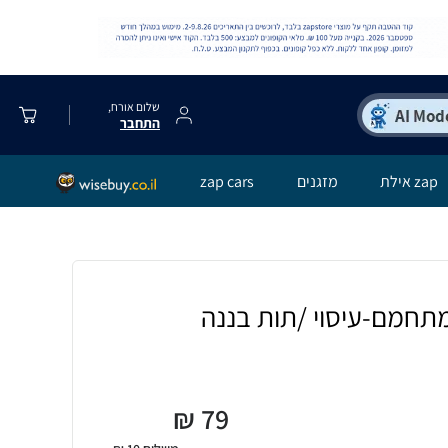
שלום אורח,
התחבר
zap אילת
מזגנים
zap cars
₪
79