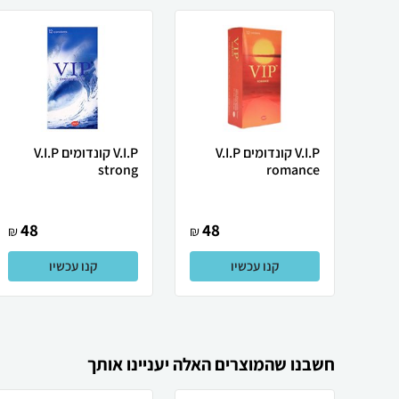
V.I.P קונדומים V.I.P
V.I.P קונדומים V.I.P
strong
romance
48
48
₪
₪
קנו עכשיו
קנו עכשיו
חשבנו שהמוצרים האלה יעניינו אותך