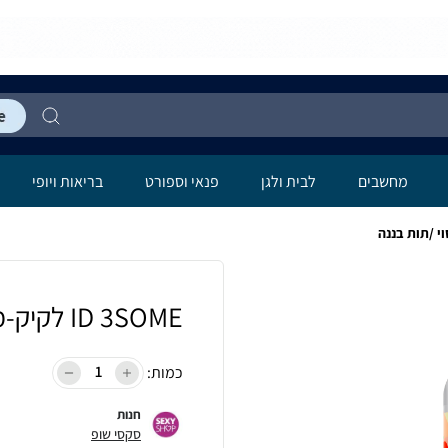
מחשבים
לבית ולגן
פנאי וספורט
בריאות ויופי
ID 3SOME לקיק-מתחמם-עיסוי /תות בננה
כמות:
חנות
סקסי שופ