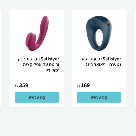
Satisfyer טבעת רטט
Satisfyer ויברטור יונק
נטענת - פאואר רינג
ורוטט עם אפליקציה
'סאן ריי'
359
169
₪
₪
קנו עכשיו
קנו עכשיו