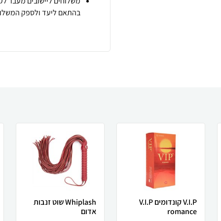
משלוחים ליישובים מעבר לקו
בהתאם ליעד ולספק המשלוח
V.I.P קונדומים V.I.P
Whiplash שוט זנבות
romance
אדום