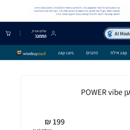
שלום אורח,
התחבר
zap אילת
מזגנים
zap cars
POW
₪
199