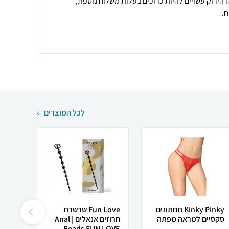
 הירוק עשויים להיות כרוכים בעלות משלוח נוספת,
.
לכל המוצרים
Kinky Pinky תחתונים
Fun Love שרשרת
סקסיים למראה מפתה
חרוזים אנאלים | Anal
חרוזים D PLUG
Beads FUN LOVE