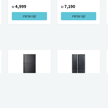
4,999
7,190
₪
₪
קנו עכשיו
קנו עכשיו
Sharp מקרר 572 ליטר
Sharp מקרר מקפיא
שארפ 4 דלתות מקפיא
עליון 587 ליטר Sharp
תחתון דגם S...
שארפ SJ-3840...