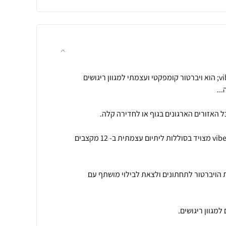
מיני רוקט פוקט נטען vibe&nbsp; הוא ויברטור קומפקטי ועצמתי למגוון ריגושים
שהגודל לא יטעה אתכם, המיני vibe מצויד בסוללות ליתיום עצמתית ב- 12 מקצבים
ת הויברטור לתחתונים ולצאת לבילוי מושתף עם