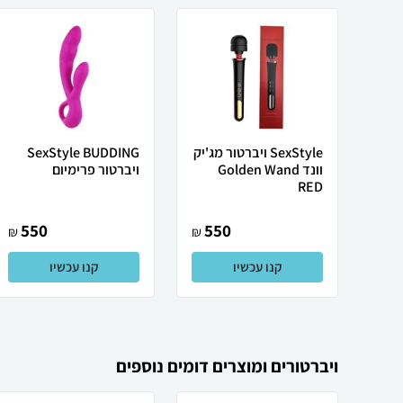
SexStyle ויברטור מג'יק
SexStyle BUDDING
וונד Golden Wand
ויברטור פרימיום
RED
550
550
₪
₪
קנו עכשיו
קנו עכשיו
ויברטורים ומוצרים דומים נוספים