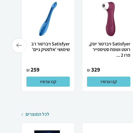
Satisfyer ויברטור יונק,
Satisfyer ויברטור רב
רוטט וטופח סטיספייר
שימושי 'אלסטיק גיים'
חיצוני
פרו 2 ...
'טרי-סם
259
329
₪
₪
קנו עכשיו
קנו עכשיו
לכל המוצרים