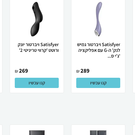
Satisfyer ויברטור גמיש
Satisfyer ויברטור יונק
לנק' ה-G עם אפליקציה
ורוטט 'קרווי טריניטי 2'
'ג'י ס...
269
289
₪
₪
קנו עכשיו
קנו עכשיו