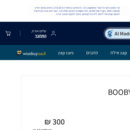
שלום אורח,
התחבר
zap אילת
מזגנים
zap cars
₪
300