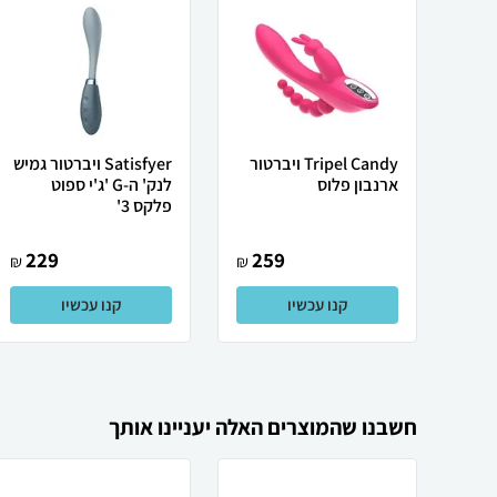
Tripel Candy ויברטור
Satisfyer ויברטור גמיש
ארנבון פלוס
לנק' ה-G 'ג'י ספוט
פלקס 3'
229
259
₪
₪
קנו עכשיו
קנו עכשיו
חשבנו שהמוצרים האלה יעניינו אותך