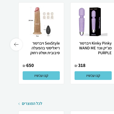
Kinky Pinky ויברטור
SexStyle ויברטור
מג'יק וונד WAND ME
ריאליסטי בהפעלה
PURPLE
סיבובית ושלט רחוק
NT...
650
318
₪
₪
קנו עכשיו
קנו עכשיו
לכל המוצרים