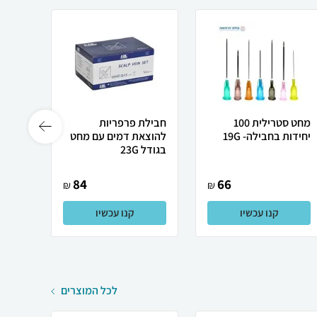
מחט סטרילית 100
חבילת פרפריות
ערכת 
יחידות בחבילה- 19G
להוצאת דמים עם מחט
בגודל 23G
84
66
₪
₪
קנו עכשיו
קנו עכשיו
לכל המוצרים