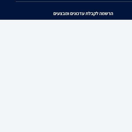
הרשמה לקבלת עדכונים ומבצעים
אני מאשר/ת את
תנאי השימוש
ו
מדיניות הפרטיות
של zap.
להורדת האפליקציה
ו ולבקש לחדול משימוש בו, באמצעות כתובת המייל
Info@zap.co.il