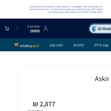
שלום אורח,
התחבר
zap אילת
מזגנים
zap cars
₪
2,877