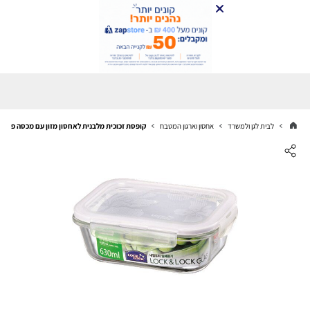
לבית לגן ולמשרד
אחסון וארגון המטבח
קופסת זכוכית מלבנית לאחסון מזון עם מכסה פלסטיק 630 מ''ל  & Lock