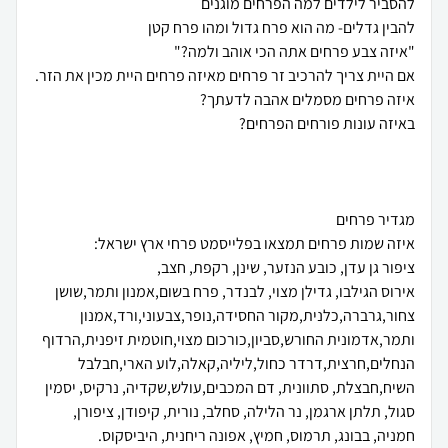
אירוס הגילבו, גדילן מצוי, לבנדר, פרח בשום,אמנון ותמר,שושן
צחור,גרברה,כלנית,מקור החסידה,נופר,צבעוני,ורד,אמנון
ותמר,אדמונית החורש,סביון,כורכום מצוי,חוטמית זיפנית,הרדוף
הנחלים,חרצית,דרדר כחול,ליליה,קאלה,לוע הארי,חבלבל
השיח,חבצלת, סתוונית, דם המכבים,עולש,שקדיה, נרקיס, יסמין
סגול, תלתן ארגמן, נר הלילה, סחלב, נורית, קיפודן, ציפורן,