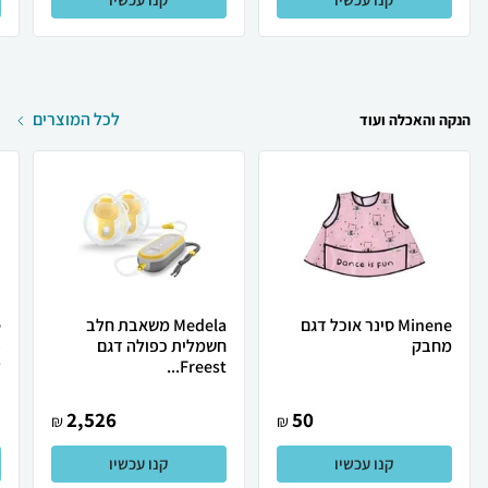
לכל המוצרים
הנקה והאכלה ועוד
Minene סינר אוכל דגם
Medela משאבת חלב
מחבק
חשמלית כפולה דגם
פ
Freest...
ל
2,526
50
₪
₪
קנו עכשיו
קנו עכשיו