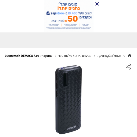
חשמל ואלקטרוניקה
מטענים ניידים / סוללות גיבוי
מטען נייד 20000mah DEMACO A49 שחור