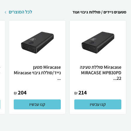
לכל המוצרים
מטענים ניידים / סוללות גיבוי ועוד
Miracase סוללת טעינה
Miracase מטען
MIRACASE MPB30PD
נייד/סוללת גיבוי Miracase
מ
...
22...
204
214
₪
₪
קנו עכשיו
קנו עכשיו