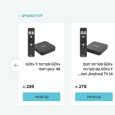
לכל המוצרים
GOtv סטרימר חכם
GOtv סטרימר GOtv Y
GOtv Y עם מערכת
4K יבואן רשמי
4K יבואן רשמי
Android TV 14, תומ...
289
278
₪
₪
קנו עכשיו
קנו עכשיו