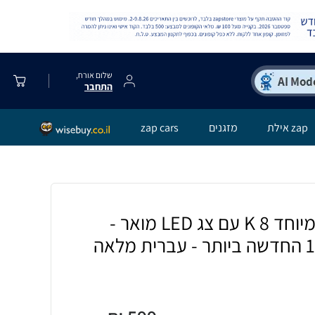
שלום אורח,
התחבר
zap אילת
מזגנים
zap cars
סטרימר עוצמתי במיוחד 8 K עם צג LED מואר -