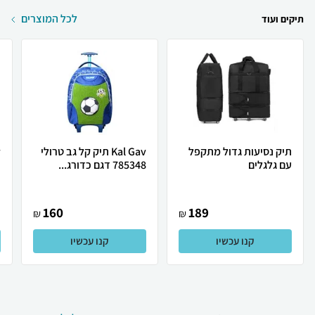
לכל המוצרים
תיקים ועוד
תיק נסיעות גדול מתקפל
Kal Gav תיק קל גב טרולי
עם גלגלים
785348 דגם כדורג...
ד
160
189
₪
₪
קנו עכשיו
קנו עכשיו