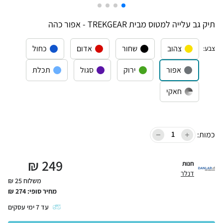
תיק גב עלייה למטוס מבית TREKGEAR - אפור כהה
צהוב
שחור
אדום
כחול
צבע
:
אפור
ירוק
סגול
תכלת
חאקי
כמות:
₪
249
חנות
דנלר
משלוח 25 ₪
מחיר סופי:
274
₪
עד
7
ימי עסקים