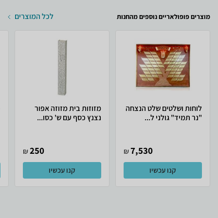
לכל המוצרים
מוצרים פופולאריים נוספים מהחנות
לוחות ושלטים שלט הנצחה
מזוזות בית מזוזה אפור
פ
"נר תמיד" גולני ל...
נצנץ כסף עם ש' כסו...
250
7,530
₪
₪
קנו עכשיו
קנו עכשיו