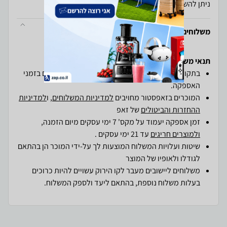
ניתן להשיג בקודש נט, משלוח לכל חלקי הארץ.
משלוחים והחזרות
תנאי משלוחים והחזרות ב-zap
בתקופת חגים ייתכנו עומסים חריגים וכן עיכובים קלים בזמני
האספקה.
המוכרים בזאפסטור מחויבים
למדיניות המשלוחים
, ו
למדיניות
ההחזרות והביטולים
של זאפ
זמן אספקה יעמוד על מקס' 7 ימי עסקים מיום הזמנה,
ולמוצרים חריגים
עד 21 ימי עסקים .
שיטות ועלויות המשלוח המוצעות לך על-ידי המוכר הן בהתאם
לגודלו ולאופיו של המוצר
משלוחים ליישובים מעבר לקו הירוק עשויים להיות כרוכים
בעלות משלוח נוספת, בהתאם ליעד ולספק המשלוח.