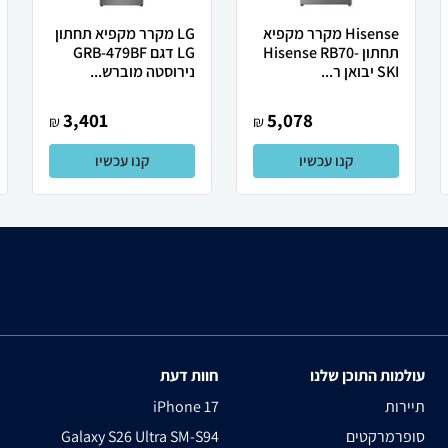
Hisense מקרר ‏מקפיא
LG מקרר מקפיא תחתון
תחתון Hisense RB70-
LG דגם GRB-479BF
SKI יבואן ר...
נירוסטה מוברש...
3,401
5,078
₪
₪
קנו עכשיו
קנו עכשיו
עולמות התוכן שלנו
חוות דעת
תיירות
iPhone 17
סופרמרקטים
Galaxy S26 Ultra SM-S94