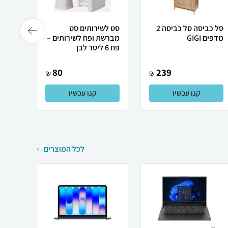
סל כביסה סל כביסה 2
סט לשירותים סט
מיתלי
מדפים GIGI
מברשת ופח לשירותים –
לשמפ
פח 6 ליטר לבן
קידוח ICKIT
80
239
₪
₪
קנו עכשיו
קנו עכשיו
לכל המוצרים