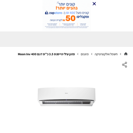
חשמל ואלקטרוניקה
מזגנים
מזגן עילי הייסנס 3.5 כ"ס דגם Moon Inv 400