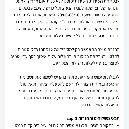
לבטל את השירות. השירות יסופק ללא כל תיאום מראש, למעט
התראה של חצי שעה לפני ההגעה, ועל כן יש להימצא במקום
האספקה בטווח השעות 20:00-08:00. השירות אינו כולל סבלות
כלל, והינו שירות הובלת "מדרכה" לקומת קרקע בלבד. במידה
ותנאי האספקה בשטח יתבררו כסותרים את האמור, הסחורה
החזרת מוצר תתאפשר רק למוצרים שלא נפתחו כלל וסגורים
לחלוטין באריזתם המקורית ובתשלום עלות איסוף בסך עד 500 ₪
לקבלת ומימוש האחריות מול היבואן יש לשמור את חשבונית
הרכישה ובמידת הצורך להירשם להפעלת האחריות אל מול
היבואן תוך 30 יום מתאריך הפקת החשבונית, כל זאת בכפוף
לתקנון האחריות של היבואן הרלוונטי, לרבות תנאי התקנת
והפעלת המוצר הנרכש.
תנאי משלוחים והחזרות ב-zap
בתקופת חגים ייתכנו עומסים חריגים וכן עיכובים קלים בזמני