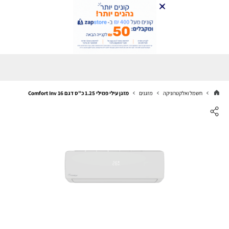
חשמל ואלקטרוניקה
מזגנים
מזגן עילי פמילי 1.25 כ"ס דגם Comfort Inv 16