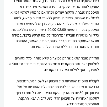
ביום העסקים הבא (לא כולל חול המועד), ולאחר השעה 12:00
יסופקו לאחר שני ימי עסקים. במידה והמלאי אינו קיים באזור
האספקה שנבחר, הלקוח יעודכן ויבחר אם להמתין למלאי זמין או
לבטל את השירות. השירות יסופק ללא כל תיאום מראש, למעט
התראה של חצי שעה לפני ההגעה, ועל כן יש להימצא במקום
האספקה בטווח השעות 20:00-08:00. השירות אינו כולל סבלות
כלל, והינו שירות הובלת "מדרכה" לקומת קרקע בלבד. במידה
ותנאי האספקה בשטח יתבררו כסותרים את האמור, הסחורה
החזרת מוצר תתאפשר רק למוצרים שלא נפתחו כלל וסגורים
לחלוטין באריזתם המקורית ובתשלום עלות איסוף בסך עד 500 ₪
לקבלת ומימוש האחריות מול היבואן יש לשמור את חשבונית
הרכישה ובמידת הצורך להירשם להפעלת האחריות אל מול
היבואן תוך 30 יום מתאריך הפקת החשבונית, כל זאת בכפוף
לתקנון האחריות של היבואן הרלוונטי, לרבות תנאי התקנת
והפעלת המוצר הנרכש.