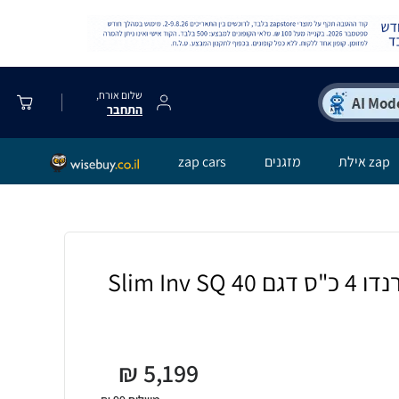
שלום אורח,
התחבר
zap אילת
מזגנים
zap cars
Slim Inv 
₪
5,199