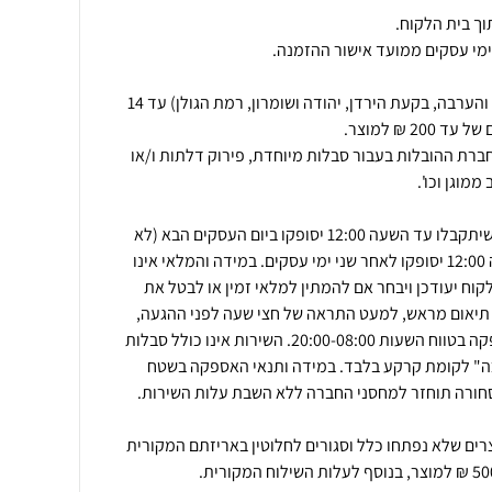
הובלה לישובים מרוחקים (אילת והערבה, בקעת הירדן, יהודה ושומרון, רמת הגולן) עד 14
 חברת ההובלות בעבור סבלות מיוחדת, פירוק דלתות ו/או
ב"משלוח מהיר לבית" הזמנות שיתקבלו עד השעה 12:00 יסופקו ביום העסקים הבא (לא
כולל חול המועד), ולאחר השעה 12:00 יסופקו לאחר שני ימי עסקים. במידה והמלאי אינו
וח יעודכן ויבחר אם להמתין למלאי זמין או לבטל את
 תיאום מראש, למעט התראה של חצי שעה לפני ההגעה,
ועל כן יש להימצא במקום האספקה בטווח השעות 20:00-08:00. השירות אינו כולל סבלות
כה" לקומת קרקע בלבד. במידה ותנאי האספקה בשטח
ם שלא נפתחו כלל וסגורים לחלוטין באריזתם המקורית