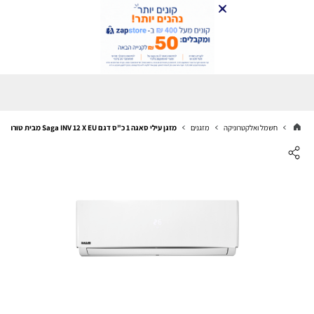
חשמל ואלקטרוניקה
מזגנים
מזגן עילי סאגה 1 כ"ס דגם Saga INV 12 X EU מבית טורנדו