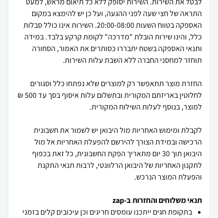
לבטל את השירות. השירות יסופק ללא כל תיאום מראש, למעט
התראה של חצי שעה לפני ההגעה, ועל כן יש להימצא במקום
האספקה בטווח השעות 20:00-08:00. השירות אינו כולל סבלות
כלל, והינו שירות הובלת "מדרכה" לקומת קרקע בלבד. במידה
ותנאי האספקה בשטח יתבררו כסותרים את האמור, הסחורה
החזרת מוצר תתאפשר רק למוצרים שלא נפתחו כלל וסגורים
לחלוטין באריזתם המקורית ובתשלום עלות איסוף בסך עד 500 ₪
לקבלת ומימוש האחריות מול היבואן יש לשמור את חשבונית
הרכישה ובמידת הצורך להירשם להפעלת האחריות אל מול
היבואן תוך 30 יום מתאריך הפקת החשבונית, כל זאת בכפוף
לתקנון האחריות של היבואן הרלוונטי, לרבות תנאי התקנת
והפעלת המוצר הנרכש.
תנאי משלוחים והחזרות ב-zap
בתקופת חגים ייתכנו עומסים חריגים וכן עיכובים קלים בזמני