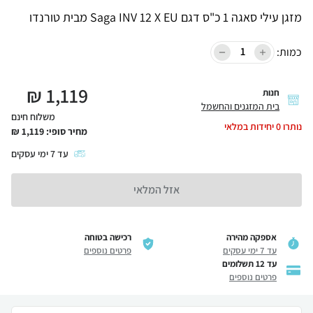
מזגן עילי סאגה 1 כ"ס דגם Saga INV 12 X EU מבית טורנדו
כמות:
₪
1,119
חנות
בית המזגנים והחשמל
משלוח חינם
נותרו
0
יחידות במלאי
מחיר סופי:
1,119
₪
עד
7
ימי עסקים
אזל המלאי
אספקה מהירה
רכישה בטוחה
עד 7 ימי עסקים
פרטים נוספים
עד 12 תשלומים
פרטים נוספים