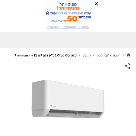
חשמל ואלקטרוניקה
מזגנים
מזגן עילי פמילי 1 כ"ס דגם Premium Inv 12 WF