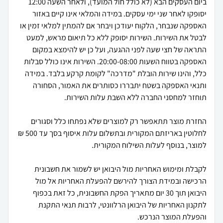
ביום העסקים הבא (לא כולל חול המועד), ולאחר השעה 12:00
יסופקו לאחר שני ימי עסקים. במידה והמלאי אינו קיים באזור
האספקה שנבחר, הלקוח יעודכן ויבחר אם להמתין למלאי זמין או
לבטל את השירות. השירות יסופק ללא כל תיאום מראש, למעט
התראה של חצי שעה לפני ההגעה, ועל כן יש להימצא במקום
האספקה בטווח השעות 20:00-08:00. השירות אינו כולל סבלות
כלל, והינו שירות הובלת "מדרכה" לקומת קרקע בלבד. במידה
ותנאי האספקה בשטח יתבררו כסותרים את האמור, הסחורה
החזרת מוצר תתאפשר רק למוצרים שלא נפתחו כלל וסגורים
לחלוטין באריזתם המקורית ובתשלום עלות איסוף בסך עד 500 ₪
לקבלת ומימוש האחריות מול היבואן יש לשמור את חשבונית
הרכישה ובמידת הצורך להירשם להפעלת האחריות אל מול
היבואן תוך 30 יום מתאריך הפקת החשבונית, כל זאת בכפוף
לתקנון האחריות של היבואן הרלוונטי, לרבות תנאי התקנת
והפעלת המוצר הנרכש.