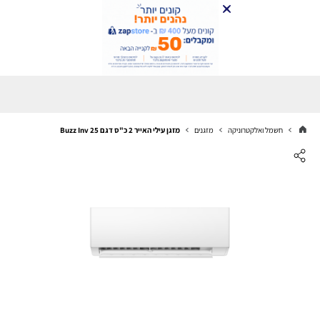
חשמל ואלקטרוניקה
מזגנים
מזגן עילי האייר 2 כ"ס דגם Buzz Inv 25