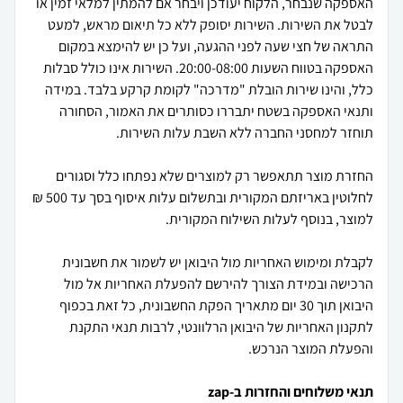
האספקה שנבחר, הלקוח יעודכן ויבחר אם להמתין למלאי זמין או
לבטל את השירות. השירות יסופק ללא כל תיאום מראש, למעט
התראה של חצי שעה לפני ההגעה, ועל כן יש להימצא במקום
האספקה בטווח השעות 20:00-08:00. השירות אינו כולל סבלות
כלל, והינו שירות הובלת "מדרכה" לקומת קרקע בלבד. במידה
ותנאי האספקה בשטח יתבררו כסותרים את האמור, הסחורה
החזרת מוצר תתאפשר רק למוצרים שלא נפתחו כלל וסגורים
לחלוטין באריזתם המקורית ובתשלום עלות איסוף בסך עד 500 ₪
לקבלת ומימוש האחריות מול היבואן יש לשמור את חשבונית
הרכישה ובמידת הצורך להירשם להפעלת האחריות אל מול
היבואן תוך 30 יום מתאריך הפקת החשבונית, כל זאת בכפוף
לתקנון האחריות של היבואן הרלוונטי, לרבות תנאי התקנת
והפעלת המוצר הנרכש.
תנאי משלוחים והחזרות ב-zap