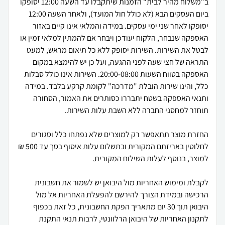
ב"משלוח מהיר לבית" הזמנות שיתקבלו עד השעה 12:00 יסופקו
ביום העסקים הבא (לא כולל חול המועד), ולאחר השעה 12:00
יסופקו לאחר שני ימי עסקים. במידה והמלאי אינו קיים באזור
האספקה שנבחר, הלקוח יעודכן ויבחר אם להמתין למלאי זמין או
לבטל את השירות. השירות יסופק ללא כל תיאום מראש, למעט
התראה של חצי שעה לפני ההגעה, ועל כן יש להימצא במקום
האספקה בטווח השעות 20:00-08:00. השירות אינו כולל סבלות
כלל, והינו שירות הובלת "מדרכה" לקומת קרקע בלבד. במידה
ותנאי האספקה בשטח יתבררו כסותרים את האמור, הסחורה
החזרת מוצר תתאפשר רק למוצרים שלא נפתחו כלל וסגורים
לחלוטין באריזתם המקורית ובתשלום עלות איסוף בסך עד 500 ₪
לקבלת ומימוש האחריות מול היבואן יש לשמור את חשבונית
הרכישה ובמידת הצורך להירשם להפעלת האחריות אל מול
היבואן תוך 30 יום מתאריך הפקת החשבונית, כל זאת בכפוף
לתקנון האחריות של היבואן הרלוונטי, לרבות תנאי התקנת