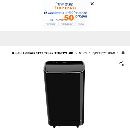
חשמל ואלקטרוניקה
מזגנים
מזגן נייד טורנדו 1.25 כ"ס דגם TO GO 16 EU Black