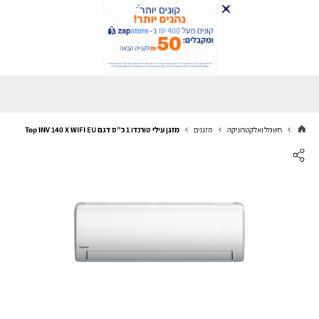
חשמל ואלקטרוניקה
מזגנים
מזגן עילי טורנדו 1 כ"ס דגם Top INV 140 X WIFI EU