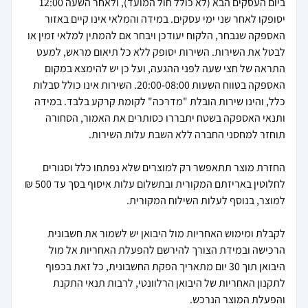
ביום העסקים הבא (לא כולל חול המועד), ולאחר השעה 12:00
יסופקו לאחר שני ימי עסקים. במידה והמלאי אינו קיים באזור
האספקה שנבחר, הלקוח יעודכן ויבחר אם להמתין למלאי זמין או
לבטל את השירות. השירות יסופק ללא כל תיאום מראש, למעט
התראה של חצי שעה לפני ההגעה, ועל כן יש להימצא במקום
האספקה בטווח השעות 20:00-08:00. השירות אינו כולל סבלות
כלל, והינו שירות הובלת "מדרכה" לקומת קרקע בלבד. במידה
ותנאי האספקה בשטח יתבררו כסותרים את האמור, הסחורה
החזרת מוצר תתאפשר רק למוצרים שלא נפתחו כלל וסגורים
לחלוטין באריזתם המקורית ובתשלום עלות איסוף בסך עד 500 ₪
לקבלת ומימוש האחריות מול היבואן יש לשמור את חשבונית
הרכישה ובמידת הצורך להירשם להפעלת האחריות אל מול
היבואן תוך 30 יום מתאריך הפקת החשבונית, כל זאת בכפוף
לתקנון האחריות של היבואן הרלוונטי, לרבות תנאי התקנת
והפעלת המוצר הנרכש.