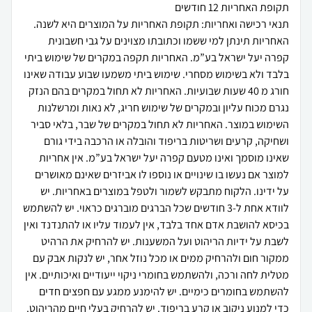
תקופת האחריות 12 חודשים
תנאי רכישה ואחריות: תקופת האחריות על המוצרים היא לשנה.
האחריות תינתן למי ששמו וכתובתו מצוינים על גבי חשבונית
קפרה יעל ישראל בע”מ. האחריות תקפה במקרים של שימוש ביתי
בלבד ולא בשימוש מסחרי. שימוש ביתי משמעו שבוע עבודה שאינו
חורג מ 40 שעות שבועיות. האחריות לא תחול במקרים בהם הנזק
נגרם מכוח עליון ובמקרים של שימוש חריג, לא נאות ומרשלנות
השימוש במוצר. האחריות לא תחול במקרים של שבר, בלאי סביר
ושחיקה, קרעים ושריטות בריפוד והובלה או הרכבה בידי גורם
שאינו מוסמך ואינו מטעם קפרה יעל ישראל בע”מ. אין אחריות
למוצר אם נעשו בו שינויים או נוספו לו אביזרים שאינם מאושרים
על ידינו. הלקוח מתבקש לשמור ולטפל במוצרים באחריות. יש
לוודא אחת ל-3 חודשים שכל הברגים מוברגים כראוי. יש להשתמש
בכיסא להושבת אדם אחד בלבד, אין לעמוד עליו או להתנדנד ואין
לשבת על ידיות הריהוט ועל המשענות. יש להרחיק את הרהיט
ממקור חום ולהרחיק ממים או מכל נוזל אחר, יש לנקות אבק עם
מטלית לחה ורכה, ולהשתמש בחומרי ניקוי ייעודיים ואיכותיים. אין
להשתמש בחומרים כימיים. יש להימנע ממגע עם חפצים חדים
כדי למנוע ניקוב או קרע בריפוד. יש להרחיק בעלי חיים מהריהוט.