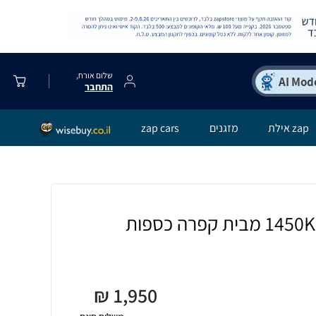
שלום אורח,
התחבר
zap אילת
מזגנים
zap cars
₪
1,950