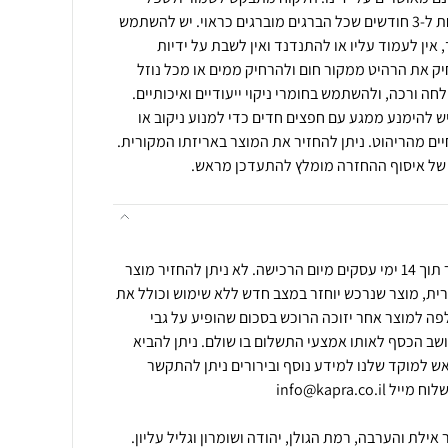
במוצרים באחריות. יש לוודא אחת ל-3 חודשים שכל הברגים מוברגים כראוי. יש להשתמש
ין לעמוד עליו או להתנדנד ואין לשבת על ידיות
ק את הרהיט ממקור חום ולהרחיק ממים או מכל נוזל
ה ורכה, ולהשתמש בחומרי ניקוי ייעודיים ואיכותיים.
ש להימנע ממגע עם חפצים חדים כדי למנוע ניקוב או
יים מהריהוט. ניתן להחזיר את המוצר באריזתו המקורית.
 של איסוף ההחזרה מומלץ להתעדכן מראש.
ניתן להחזיר מוצר שנרכש באתר תוך 14 ימי עסקים מיום הרכישה. לא ניתן להחזיר מוצר
ית, מוצר שנרכש יוחזר במצב חדש ללא שימוש וכולל את
לפה למוצר אחר יזוכה הרוכש בסכום שהופיע על גבי
יושב הכסף לאותו אמצעי התשלום בו שולם. ניתן להביא
 למוקד שלנו למידע נוסף ובירורים ניתן להתקשר