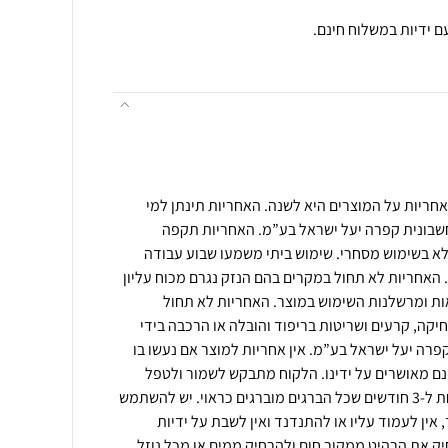
חריות על המוצרים היא לשנה. האחריות תינתן למי
 חשבונית קפרה יעל ישראל בע”מ. האחריות תקפה
לא בשימוש מסחרי. שימוש ביתי משמעו שבוע עבודה
עות שבועיות. האחריות לא תחול במקרים בהם הנזק נגרם מכוח עליון
אות ומרשלנות השימוש במוצר. האחריות לא תחול
יקה, קרעים ושריטות בריפוד והובלה או הרכבה בידי
קפרה יעל ישראל בע”מ. אין אחריות למוצר אם נעשו בו
אינם מאושרים על ידינו. הלקוח מתבקש לשמור ולטפל
במוצרים באחריות. יש לוודא אחת ל-3 חודשים שכל הברגים מוברגים כראוי. יש להשתמש
ין לעמוד עליו או להתנדנד ואין לשבת על ידיות
ק את הרהיט ממקור חום ולהרחיק ממים או מכל נוזל