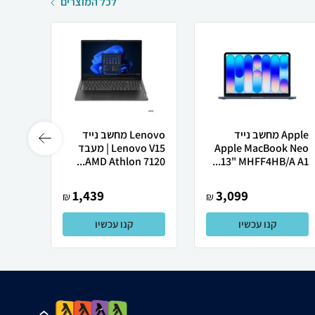
לכל המוצרים
Apple מחשב נייד
Lenovo מחשב נייד
 X50
Apple MacBook Neo
Lenovo V15 | מעבד
13" MHFF4HB/A A1...
AMD Athlon 7120...
רובוט
1,439
3,099
₪
₪
קנו עכשיו
קנו עכשיו