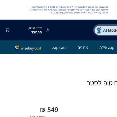
שלום אורח,
התחבר
zap אילת
מזגנים
zap cars
 טופ לסטר
₪
549