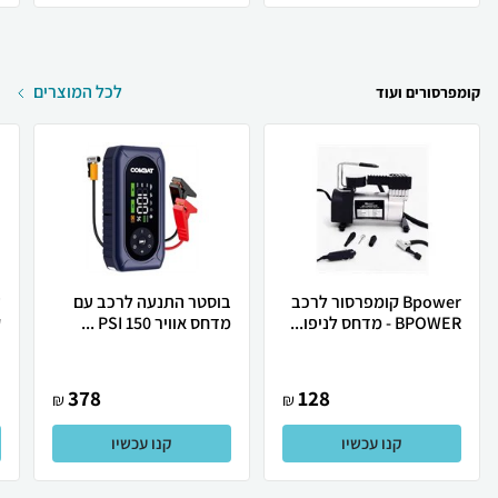
לכל המוצרים
קומפרסורים ועוד
Bpower קומפרסור לרכב
בוסטר התנעה לרכב עם
ע
BPOWER - מדחס לניפו...
מדחס אוויר 150 PSI ...
ק
378
128
₪
₪
קנו עכשיו
קנו עכשיו