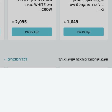
ביליארד מתקפל 6 פיט
פיט WHITE מבית
N
CROW...
Ki...
2,095
1,649
₪
₪
קנו עכשיו
קנו עכשיו
לכל המוצרים
חשבנו שהמוצרים האלה יעניינו אותך
₪
469
קניה מהירה
הוספה לעגלה
משלוח חינם
Apple טלפון סלולרי
Apple Apple iPhone 17
Apple iPhone 17
256GB אייפון יבואן...
ש