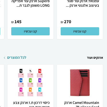
עמנואל ארנק עור סגור
Superb ארנק עור אפריקה
בעיצוב אלגנטי ארנק ...
LONG משומן לגבר ת...
א
145
270
₪
₪
קנו עכשיו
קנו עכשיו
לכל המוצרים
ארנקים ועוד
Camel Mountain ארנק
כיסוי דרכון ת.ז ארנק צבע