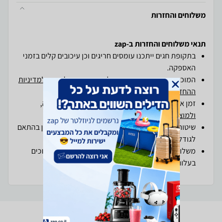
משלוחים והחזרות
תנאי משלוחים והחזרות ב-zap
בתקופת חגים ייתכנו עומסים חריגים וכן עיכובים קלים בזמני
האספקה.
המוכרים בזאפסטור מחויבים
למדיניות המשלוחים
, ו
למדיניות
ההחזרות והביטולים
של זאפ
זמן אספקה יעמוד על מקס' 7 ימי עסקים מיום הזמנה,
ולמוצרים חריגים
עד 21 ימי עסקים .
שיטות ועלויות המשלוח המוצעות לך על-ידי המוכר הן בהתאם
לגודלו ולאופיו של המוצר
משלוחים ליישובים מעבר לקו הירוק עשויים להיות כרוכים
בעלות משלוח נוספת, בהתאם ליעד ולספק המשלוח.