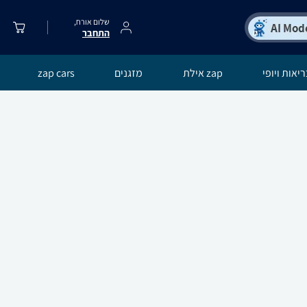
שלום אורח,
התחבר
יאות ויופי
zap אילת
מזגנים
zap cars