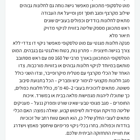
מנקה חלונות מגנטי עם מוט טלסקופי מאפשר ניקוי דו צדדי ללא
צורך בגישה חיצונית – פתרון נוח, בטוח ואלגנטי גם בגבהים. המוט
הטלסקופי המתכוונן באורך מרבי של 160 סמ עם ראש מסתובב
מותאם במיוחד לניקוי חלונות גבוהים או בזוויות מורכבות. צדו
האחד של הכלי מקרצף עם מטלית מיקרופייבר, וצדו השני כולל
מגב חלונות מקצועי לגימור יבש ומבריק – הכל בתנועת סיבוב
פשוטה. מתאים לזכוכית בעובי 2–40 מ״מ, כולל חלונות כפולים,
כך שתוכלו ליהנות מגמישות מלאה בבית או במשרד. איכות
החומרים – מגב מגומי טבעי שאינו שורט ומפרק ננעל – מעניקים
שליטה מדויקת ועמידות לשימוש קבוע. שאלה נפוצה: האם הכלי
מתאים לעובי החלון שלי? כן, הוא תואם טווח רחב של זכוכיות
בודדות וכפולות. בחרו בכלי ניקוי פרימיום שיחסוך מאמץ וישדרג