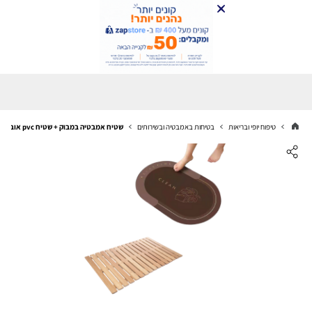
טיפוח יופי ובריאות
בטיחות באמבטיה ובשירותים
שטיח אמבטיה במבוק + שטיח pvc אובלי חום | שטיח במבוק צבע טבעי | שטיח אמבטיה מונע החלקה | pvc מתייבש במהירות