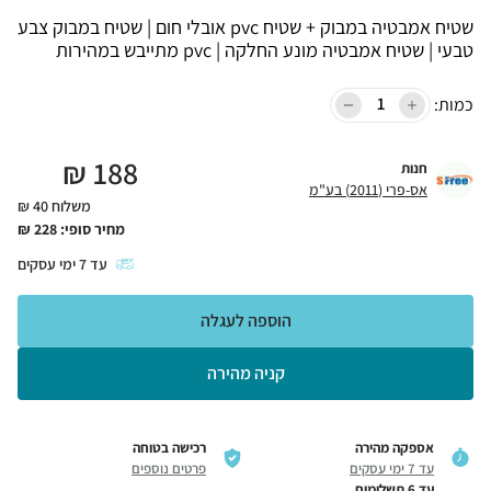
שטיח אמבטיה במבוק + שטיח pvc אובלי חום | שטיח במבוק צבע
טבעי | שטיח אמבטיה מונע החלקה | pvc מתייבש במהירות
כמות:
₪
188
חנות
אס-פרי (2011) בע"מ
משלוח 40 ₪
מחיר סופי:
228
₪
עד
7
ימי עסקים
הוספה לעגלה
קניה מהירה
אספקה מהירה
רכישה בטוחה
עד 7 ימי עסקים
פרטים נוספים
עד 6 תשלומים