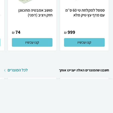
ספסל למקלחת טי 60 ס״מ
מושב אמבטיה מתכוונן
כ
עם מדף עץ טיק מלא
חזק ויציב (דפני)
מ
74
999
₪
₪
קנו עכשיו
קנו עכשיו
לכל המוצרים
חשבנו שהמוצרים האלה יעניינו אותך
₪
188
קניה מהירה
הוספה לעגלה
40 ₪ למשלוח