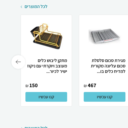
לכל המוצרים
מגירת סכום סלסלת
מתקן ליבוש כלים
מגש נ
סכום עליונה מקורית
מעוצב ויוקרתי עם ניקוז
למדיח כלים בו...
ישיר לכיור...
ליטר .
150
467
₪
₪
קנו עכשיו
קנו עכשיו