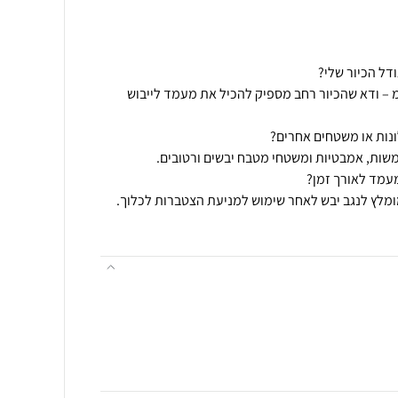
ת המעמד הן 97×16×18 סמ – ודא שהכיור רחב מספיק להכיל את מעמד לייבוש