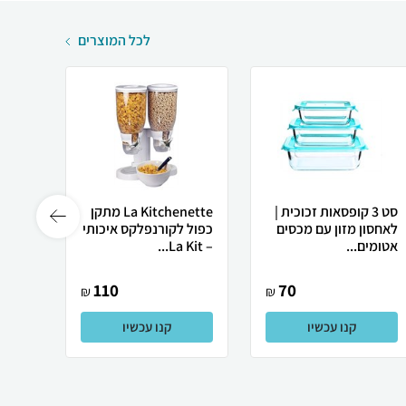
לכל המוצרים
סט 3 קופסאות זכוכית |
La Kitchenette מתקן
מתקן 
לאחסון מזון עם מכסים
כפול לקורנפלקס איכותי
מייבש
אטומים...
– La Kit...
לייבוש
110
70
₪
₪
קנו עכשיו
קנו עכשיו