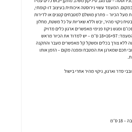
נירוסטה – עם מגב סיליקון משלב מתקן ייבוש כלים עמיד
מקום. המעמד עשוי נירוסטה איכותית בעיצוב דו-קומתי,
 מעל הכיור – פתרון מושלם למטבחים קטנים או לדירות
טיח ניקוי מהיר, יבש וללא שאריות על כל משטח, מחלון
ו״ם ומגש ניקוז פנימי מאפשרים ארגון כלים מדויק
ונוחות שימוש יומיומית. מידות המעמד: 97×16×18 ס״מ – יש למדוד את הכיור מראש
 ללא צורך בכלים ומשקל קל מאפשרים מעבר והתקנה
ובי חכם שמארגן את המטבח ומפנה מקום – הזמן אותו