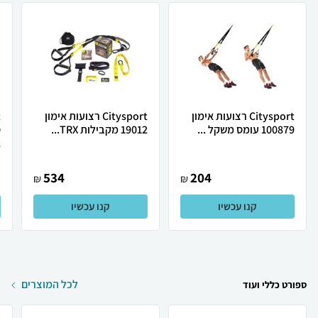
Citysport רצועות אימון
Citysport רצועות אימון
100879 עומס משקל ...
19012 מקבילות TRX...
ס
.
534
204
₪
₪
קנו עכשיו
קנו עכשיו
לכל המוצרים
ספורט כללי ועוד