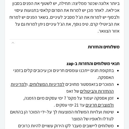
ביותר אלונה שכטר ממליצה: תחילה, יש לשטוף את הפנים בסבון
אכילאה. לאחר מכן יש למרוח את הסרום קלאסי בתנועות עיסוי
ולבסוף יש למרוח את הג׳ל מסביב לעיניים. בשאר הפנים יש למרוח
את הביוטילי קרם. טיפ נוסף, את הג׳ל עיניים ניתן למרוח גם על
אזור הצוואר.
משלוחים והחזרות
תנאי משלוחים והחזרות ב-zap
בתקופת חגים ייתכנו עומסים חריגים וכן עיכובים קלים בזמני
האספקה.
המוכרים בזאפסטור מחויבים
למדיניות המשלוחים
, ו
למדיניות
ההחזרות והביטולים
של זאפ
זמן אספקה יעמוד על מקס' 7 ימי עסקים מיום הזמנה,
ולמוצרים חריגים
עד 21 ימי עסקים .
שיטות ועלויות המשלוח המוצעות לך על-ידי המוכר הן בהתאם
לגודלו ולאופיו של המוצר
משלוחים ליישובים מעבר לקו הירוק עשויים להיות כרוכים