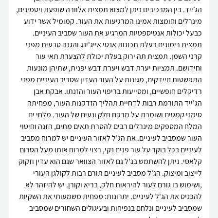
הג׳ייד. בין המרכיבים ניתן למצוא תמצית אלוורה שופעת ויטמינים,
מינרלים וחומצות אמינו המרגיעות את העור. קמומיל אשר ידוע
כבעל יכולות אנטיספטיות המרגיע את העור שסביב העיניים.
תמצית רימונים בעלת תכונות אנטי אייג'ינג והגנה טבעית מפני
קרני השמן. תמצית תה ירוק בעלת יכולת להצערת תאי עור
וחידושם. תמציות יערת דבש ויערת דבש יפנית, שתיהן מונעות
התפשטות חיידקים, מגינות על העור העדין שסביב העיניים מפני
רדיקלים חופשיים, ומסייעות בריפוי העור והזנתו. אבקת אבן
הג'ייד התורמת רבות לדחיית תהליך הזדקנות העור, מפחיתה
סימני קמטים ושומרת על מרקם חלק ונעים של העור. מלחי ים
המלח המספקים מינרלים רבים להסרת תאים מתים, הזנה וחיטוי
העור שמסביב לעיניים. את הג'ל לאזור העיניים יש למרוח מסביב
לעיניים בכל בוקר על עור פנים נקי, רצוי למרוח אותו מעל הסרום
קלאסי. ניתן להשתמש בג'ל גם לאזור הצוואר שגם הוא עדין וזקוק
לייצוב ומיצוק. הג'ל מסביב לעיניים תורם רבות לקולגן העורי
,ושימוש בו גורם לעור להיראות חלק, בריא וקורן. יש להיזהר לא
להכניס את הג'ל לעיניים. יתרונות: מפחית משמעותי את השקיות
שמסביב לעיניים ונלחם בנפיחות ובעיגולים השחורים שמסביב