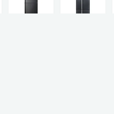
Sharp מקרר 572 ליטר
Sharp מקרר מקפיא
שארפ 4 דלתות מקפיא
עליון 587 ליטר Sharp
תחתון דגם S...
שארפ SJ-3840...
4,999
7,190
₪
₪
קנו עכשיו
קנו עכשיו